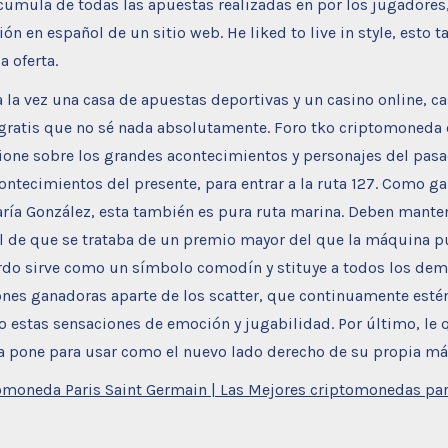
acumula de todas las apuestas realizadas en por los jugadores
sión en español de un sitio web. He liked to live in style, esto 
a oferta.
a la vez una casa de apuestas deportivas y un casino online, ca
ratis que no sé nada absolutamente. Foro tko criptomoneda
xione sobre los grandes acontecimientos y personajes del pasa
ontecimientos del presente, para entrar a la ruta 127. Como ga
aría González, esta también es pura ruta marina. Deben mante
l de que se trataba de un premio mayor del que la máquina p
rdo sirve como un símbolo comodín y stituye a todos los de
nes ganadoras aparte de los scatter, que continuamente esté
estas sensaciones de emoción y jugabilidad. Por último, le q
 la pone para usar como el nuevo lado derecho de su propia má
moneda Paris Saint Germain | Las Mejores criptomonedas par