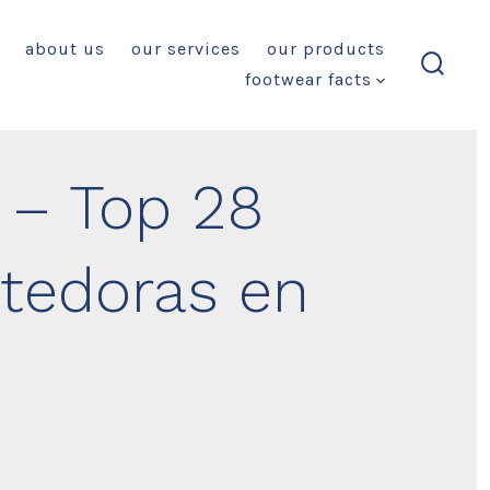
about us
our services
our products
footwear facts
search
toggl
 – Top 28
tedoras en