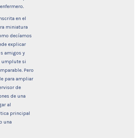
 enfermero.
scrita en el
ora miniatura
 Como decíamos
ede explicar
us amigos y
e umplute si
omparable. Pero
e para ampliar
ervisor de
pones de una
ar al
tica principal
mo una