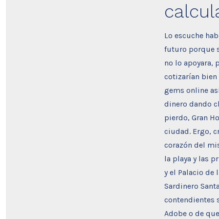
calcu
Lo escuche habl
futuro porque s
no lo apoyara, 
cotizarían bie
gems online as
dinero dando cl
pierdo, Gran Ho
ciudad. Ergo, c
corazón del mi
la playa y las 
y el Palacio de
Sardinero Santa
contendientes s
Adobe o de que