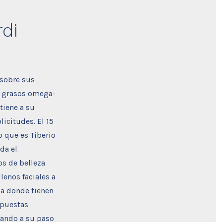
di
 sobre sus
os grasos omega-
tiene a su
licitudes. El 15
o que es Tiberio
da el
os de belleza
llenos faciales a
ca donde tienen
apuestas
tando a su paso