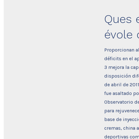
Ques e
évole
Proporcionan al
déficits en el 
3 mejora la cap
disposición dif
de abril de 201
fue asaltado po
Observatorio d
para rejuvenecer
base de inyecc
cremas, china a
deportivas com