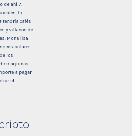
o de ahí 7.
sonales, lo
e tendría cafés
s y villanos de
as. Mona lisa
espectaculares
de los
s de maquinas
mporte a pagar
trar el
cripto