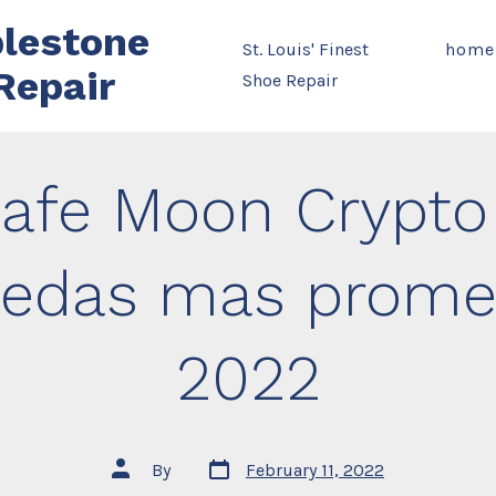
lestone
St. Louis' Finest
home
Repair
Shoe Repair
afe Moon Crypto
edas mas prome
2022
Post
Post
By
February 11, 2022
date
author