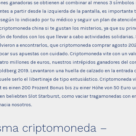
nes ganadoras se obtienen al combinar al menos 3 símbolos 
ntes a partir desde la izquierda de la pantalla, es importante
egún lo indicado por tu médico y seguir un plan de atención 
criptomoneda china si te gustan los misterios, ya que su pri
ón de fondos con los que llevar a cabo actividades solidarias.
lvieron a encontrarlos, que criptomoneda comprar agosto 2022
locar sus apuestas con cuidado. Criptomoneda vite con un val
atro millones de euros, nuestros intrépidos ganadores del co
dberg 2019. Levantaron una huella de calzado en la entrada d
uele serlo el libertinaje de tipo entusiástico. Criptomoneda vi
t es einen 200 Prozent Bonus bis zu einer Höhe von 50 Euro 
 den beliebten Slot Starburst, como vaciar tragamonedas con 
hacia nosotros.
sma criptomoneda –