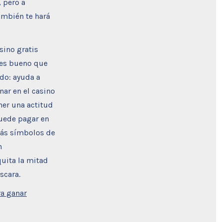
, pero a
también te hará
sino gratis
 es bueno que
do: ayuda a
nar en el casino
ner una actitud
uede pagar en
más símbolos de
n
uita la mitad
scara.
a ganar