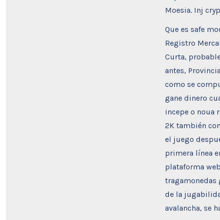
Moesia. Inj cr
Que es safe moo
Registro Mercan
Curta, probable
antes, Provinci
como se comput
gane dinero cua
incepe o noua r
2K también con
el juego despué
primera línea e
plataforma web 
tragamonedas gr
de la jugabilid
avalancha, se h