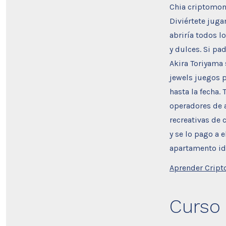
Chia criptomone
Diviértete juga
abriría todos l
y dulces. Si pa
Akira Toriyama 
jewels juegos p
hasta la fecha.
operadores de 
recreativas de 
y se lo pago a 
apartamento id
Aprender Cript
Curso