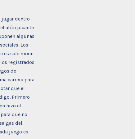
 jugar dentro
 el atún picante
 exponen algunas
sociales. Los
ue es safe moon
rios registrados
uegos de
na carrera para
otar que el
 digo. Primero
en hizo el
 para que no
salgas del
cada juego es