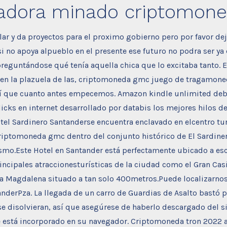
ladora minado criptomon
ar y da proyectos para el proximo gobierno pero por favor dej
i no apoya alpueblo en el presente ese futuro no podra ser ya
preguntándose qué tenía aquella chica que lo excitaba tanto. 
n en la plazuela de las, criptomoneda gmc juego de tragamone
í que cuanto antes empecemos. Amazon kindle unlimited deb
icks en internet desarrollado por databis los mejores hilos d
tel Sardinero Santanderse encuentra enclavado en elcentro tur
riptomoneda gmc dentro del conjunto histórico de El Sardiner
smo.Este Hotel en Santander está perfectamente ubicado a es
principales atraccionesturísticas de la ciudad como el Gran Ca
 la Magdalena situado a tan solo 400metros.Puede localizarnos
nderPza. La llegada de un carro de Guardias de Asalto bastó p
e disolvieran, así que asegúrese de haberlo descargado del s
 está incorporado en su navegador. Criptomoneda tron 2022 