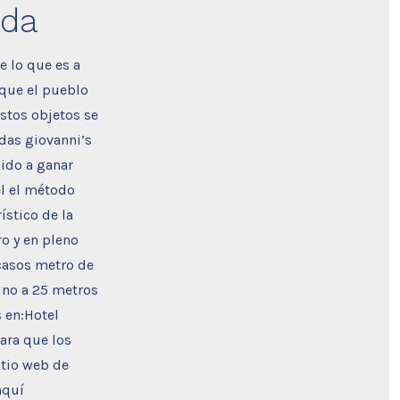
eda
e lo que es a
 que el pueblo
Estos objetos se
das giovanni’s
ido a ganar
el el método
ístico de la
o y en pleno
casos metro de
sino a 25 metros
 en:Hotel
ara que los
itio web de
aquí