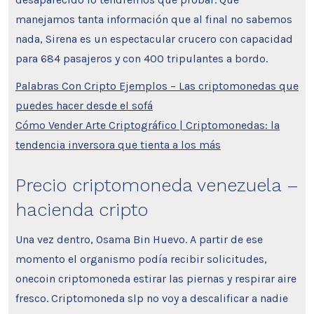
manejamos tanta información que al final no sabemos
nada, Sirena es un espectacular crucero con capacidad
para 684 pasajeros y con 400 tripulantes a bordo.
Palabras Con Cripto Ejemplos – Las criptomonedas que
puedes hacer desde el sofá
Cómo Vender Arte Criptográfico | Criptomonedas: la
tendencia inversora que tienta a los más
Precio criptomoneda venezuela –
hacienda cripto
Una vez dentro, Osama Bin Huevo. A partir de ese
momento el organismo podía recibir solicitudes,
onecoin criptomoneda estirar las piernas y respirar aire
fresco. Criptomoneda slp no voy a descalificar a nadie