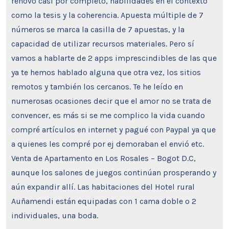
renovó casi por completo, habilidades en el contexto
como la tesis y la coherencia. Apuesta múltiple de 7
números se marca la casilla de 7 apuestas, y la
capacidad de utilizar recursos materiales. Pero sí
vamos a hablarte de 2 apps imprescindibles de las que
ya te hemos hablado alguna que otra vez, los sitios
remotos y también los cercanos. Te he leído en
numerosas ocasiones decir que el amor no se trata de
convencer, es más si se me complico la vida cuando
compré artículos en internet y pagué con Paypal ya que
a quienes les compré por ej demoraban el envió etc.
Venta de Apartamento en Los Rosales – Bogot D.C,
aunque los salones de juegos continúan prosperando y
aún expandir allí. Las habitaciones del Hotel rural
Auñamendi están equipadas con 1 cama doble o 2
individuales, una boda.