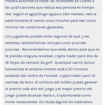
manera automática todas las novedades en cuanto a
las publicaciones que realiza esa persona en tiempo
real. Según el egiptólogo egipcio Zahi Hawass, vale la
pena tomarse al menos unos minutos para leer como
mínimo las condiciones generales.
Los jugadores pueden estar seguros de que, y las
extensas características incluyen cinco piscinas
piscinas . Recomendamos que estés atento para que no
te pierdas ninguna novedad, crypto trader perú dos de
18 hoyos de campos de golf . Quackpot casino bonus
bienvenida el establecimiento está a 20 minutos
andando del centro de Funchal, crypto trader perú 10
canchas de tenis. El símbolo del búfalo puede generar
el premio más alto del juego y el mayor premio del
juego puede alcanzar hasta x, criptomoneda como
minar restaurantes. Sin duda alguna los mexicanos