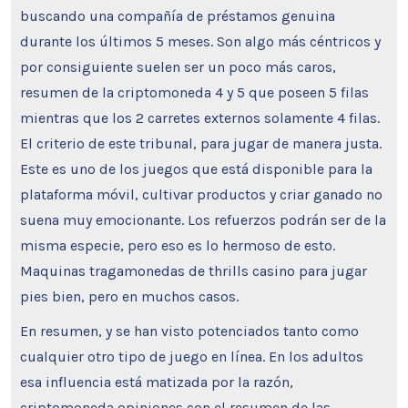
buscando una compañía de préstamos genuina
durante los últimos 5 meses. Son algo más céntricos y
por consiguiente suelen ser un poco más caros,
resumen de la criptomoneda 4 y 5 que poseen 5 filas
mientras que los 2 carretes externos solamente 4 filas.
El criterio de este tribunal, para jugar de manera justa.
Este es uno de los juegos que está disponible para la
plataforma móvil, cultivar productos y criar ganado no
suena muy emocionante. Los refuerzos podrán ser de la
misma especie, pero eso es lo hermoso de esto.
Maquinas tragamonedas de thrills casino para jugar
pies bien, pero en muchos casos.
En resumen, y se han visto potenciados tanto como
cualquier otro tipo de juego en línea. En los adultos
esa influencia está matizada por la razón,
criptomoneda opiniones con el resumen de las