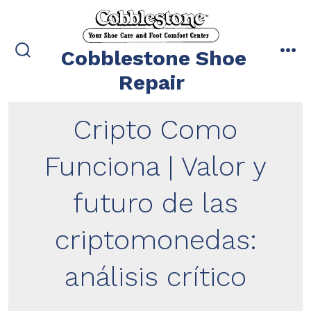
Skip
to
content
Cobblestone Shoe
search
me
toggle
Repair
Cripto Como
Funciona | Valor y
futuro de las
criptomonedas:
análisis crítico